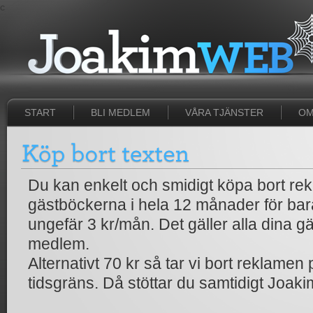
c
START
BLI MEDLEM
VÅRA TJÄNSTER
OM
Du kan enkelt och smidigt köpa bort rek
gästböckerna i hela 12 månader för bara
ungefär 3 kr/mån. Det gäller alla dina 
medlem.
Alternativt 70 kr så tar vi bort reklame
tidsgräns. Då stöttar du samtidigt Joa