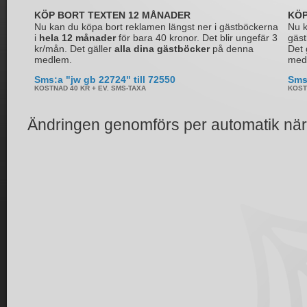
KÖP BORT TEXTEN 12 MÅNADER
KÖP
Nu kan du köpa bort reklamen längst ner i gästböckerna
Nu k
i
hela 12 månader
för bara 40 kronor. Det blir ungefär 3
gäs
kr/mån. Det gäller
alla dina gästböcker
på denna
Det 
medlem.
med
Sms:a "jw gb 22724" till 72550
Sms:
KOSTNAD 40 KR + EV. SMS-TAXA
KOST
Ändringen genomförs per automatik när 