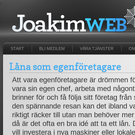
c
START
BLI MEDLEM
VÅRA TJÄNSTER
OM
Låna som egenföretagare
Att vara egenföretagare är drömmen fö
vara sin egen chef, arbeta med någont
brinner för och få följa sitt företag från
den spännande resan kan det ibland var
riktigt räcker till utan man behöver mer p
då är det ofta en bra idé att ta ett lån
vill investera i nya maskiner eller loka