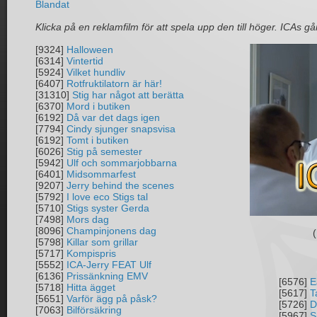
Blandat
Klicka på en reklamfilm för att spela upp den till höger. ICAs går
[9324]
Halloween
[6314]
Vintertid
[5924]
Vilket hundliv
[6407]
Rotfruktilatorn är här!
[31310]
Stig har något att berätta
[6370]
Mord i butiken
[6192]
Då var det dags igen
[7794]
Cindy sjunger snapsvisa
[6192]
Tomt i butiken
[6026]
Stig på semester
[5942]
Ulf och sommarjobbarna
[6401]
Midsommarfest
[9207]
Jerry behind the scenes
[5792]
I love eco Stigs tal
[5710]
Stigs syster Gerda
[7498]
Mors dag
[8096]
Champinjonens dag
(
[5798]
Killar som grillar
[5717]
Kompispris
[5552]
ICA-Jerry FEAT Ulf
[6136]
Prissänkning EMV
[6576]
E
[5718]
Hitta ägget
[5617]
T
[5651]
Varför ägg på påsk?
[5726]
D
[7063]
Bilförsäkring
[5967]
S