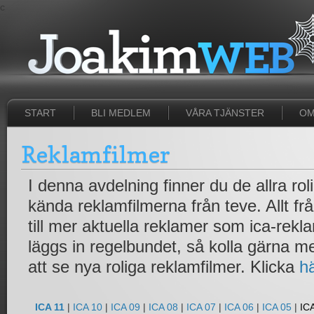
c
START
BLI MEDLEM
VÅRA TJÄNSTER
OM
Reklamfilmer
I denna avdelning finner du de allra ro
kända reklamfilmerna från teve. Allt fr
till mer aktuella reklamer som ica-rek
läggs in regelbundet, så kolla gärna 
att se nya roliga reklamfilmer. Klicka
h
ICA 11
|
ICA 10
|
ICA 09
|
ICA 08
|
ICA 07
|
ICA 06
|
ICA 05
|
IC