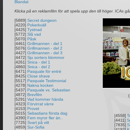
Blandat
Klicka på en reklamfilm för att spela upp den till höger. ICAs går
[5889]
Secret dungeon
[4220]
Pokerkväll
[4425]
Tystnad
[5772]
Slå vad
[5070]
Påsk
[4461]
Grillmannen - del 1
[5076]
Grillmannen - del 2
[4427]
Grillmannen - del 3
[4472]
Sju sorters blommor
[4261]
Snica - del 1
[4860]
Snica - del 2
[6471]
Pasquale för entré
[8425]
Close shave
[5517]
Pasquale Testimonial
[4278]
Nakna kocken
[5437]
Pasquale vs. Sebastian
[4872]
Brevfilm
(
[5291]
Vad kommer hända
[4323]
Förvirrat värre
[4153]
Provet
[5015]
Sebastians första dag
[4558]
S
[4390]
Fem myror fler än..
[4411]
S
[7725]
Svart på vitt
[7835]
S
[4859]
Sur-Sofia
[4192]
Ki