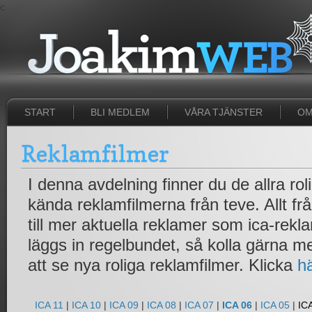
c
START
BLI MEDLEM
VÅRA TJÄNSTER
OM
Reklamfilmer
I denna avdelning finner du de allra ro
kända reklamfilmerna från teve. Allt fr
till mer aktuella reklamer som ica-rek
läggs in regelbundet, så kolla gärna 
att se nya roliga reklamfilmer. Klicka
h
ICA 11
|
ICA 10
|
ICA 09
|
ICA 08
|
ICA 07
|
ICA 06
|
ICA 05
|
IC