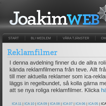
c
START
BLI MEDLEM
VÅRA TJÄNSTER
OM
Reklamfilmer
I denna avdelning finner du de allra ro
kända reklamfilmerna från teve. Allt fr
till mer aktuella reklamer som ica-rek
läggs in regelbundet, så kolla gärna 
att se nya roliga reklamfilmer. Klicka
h
ICA 11
|
ICA 10
|
ICA 09
|
ICA 08
|
ICA 07
|
ICA 06
|
ICA 05
|
ICA