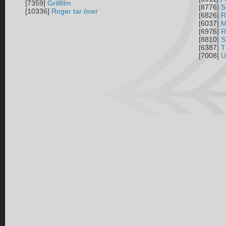
[7359]
Grillfilm
[8776]
S
[10336]
Roger tar över
[6826]
R
[6037]
M
[6976]
R
[8810]
S
[6387]
T
[7008]
U