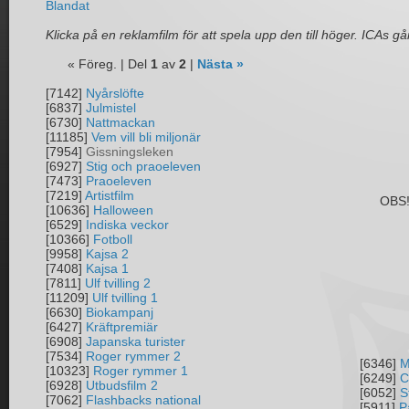
Blandat
Klicka på en reklamfilm för att spela upp den till höger. ICAs går
« Föreg. | Del
1
av
2
|
Nästa »
[7142]
Nyårslöfte
[6837]
Julmistel
[6730]
Nattmackan
[11185]
Vem vill bli miljonär
[7954]
Gissningsleken
[6927]
Stig och praoeleven
[7473]
Praoeleven
[7219]
Artistfilm
OBS! 
[10636]
Halloween
[6529]
Indiska veckor
[10366]
Fotboll
[9958]
Kajsa 2
[7408]
Kajsa 1
[7811]
Ulf tvilling 2
[11209]
Ulf tvilling 1
[6630]
Biokampanj
[6427]
Kräftpremiär
[6908]
Japanska turister
[7534]
Roger rymmer 2
[6346]
M
[10323]
Roger rymmer 1
[6249]
C
[6928]
Utbudsfilm 2
[6052]
S
[7062]
Flashbacks national
[5911]
P