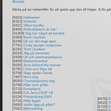
Blandat
Klicka på en reklamfilm för att spela upp den till höger. ICAs går
[9323]
Halloween
[6312]
Vintertid
[5921]
Vilket hundliv
[6405]
Rotfruktilatorn är här!
[31309]
Stig har något att berätta
[6369]
Mord i butiken
[6190]
Då var det dags igen
[7791]
Cindy sjunger snapsvisa
[6191]
Tomt i butiken
[6024]
Stig på semester
[5939]
Ulf och sommarjobbarna
[6400]
Midsommarfest
[9205]
Jerry behind the scenes
[5791]
I love eco Stigs tal
[5708]
Stigs syster Gerda
[7497]
Mors dag
[8093]
Champinjonens dag
[5796]
Killar som grillar
[5715]
Kompispris
[5549]
ICA-Jerry FEAT Ulf
[6134]
Prissänkning EMV
[6575]
E
[5716]
Hitta ägget
[5615]
T
[5650]
Varför ägg på påsk?
[5725]
D
[7062]
Bilförsäkring
[5965]
S