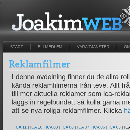
c
START
BLI MEDLEM
VÅRA TJÄNSTER
OM
Reklamfilmer
I denna avdelning finner du de allra ro
kända reklamfilmerna från teve. Allt fr
till mer aktuella reklamer som ica-rek
läggs in regelbundet, så kolla gärna 
att se nya roliga reklamfilmer. Klicka
h
ICA 11
|
ICA 10
|
ICA 09
|
ICA 08
|
ICA 07
|
ICA 06
|
ICA 05
|
IC