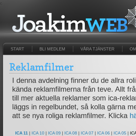
c
START
BLI MEDLEM
VÅRA TJÄNSTER
OM
Reklamfilmer
I denna avdelning finner du de allra ro
kända reklamfilmerna från teve. Allt fr
till mer aktuella reklamer som ica-rek
läggs in regelbundet, så kolla gärna 
att se nya roliga reklamfilmer. Klicka
h
ICA 11
|
ICA 10
|
ICA 09
|
ICA 08
|
ICA 07
|
ICA 06
|
ICA 05
|
IC