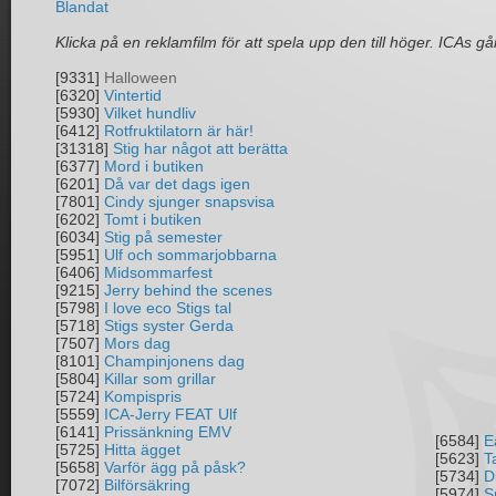
Blandat
Klicka på en reklamfilm för att spela upp den till höger. ICAs går
[9331]
Halloween
[6320]
Vintertid
[5930]
Vilket hundliv
[6412]
Rotfruktilatorn är här!
[31318]
Stig har något att berätta
[6377]
Mord i butiken
[6201]
Då var det dags igen
[7801]
Cindy sjunger snapsvisa
[6202]
Tomt i butiken
[6034]
Stig på semester
[5951]
Ulf och sommarjobbarna
[6406]
Midsommarfest
[9215]
Jerry behind the scenes
[5798]
I love eco Stigs tal
[5718]
Stigs syster Gerda
[7507]
Mors dag
[8101]
Champinjonens dag
[5804]
Killar som grillar
[5724]
Kompispris
[5559]
ICA-Jerry FEAT Ulf
[6141]
Prissänkning EMV
[6584]
E
[5725]
Hitta ägget
[5623]
T
[5658]
Varför ägg på påsk?
[5734]
D
[7072]
Bilförsäkring
[5974]
S