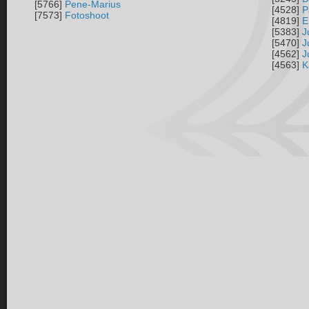
[5766]
Pene-Marius
[4528]
P
[7573]
Fotoshoot
[4819]
E
[5383]
J
[5470]
J
[4562]
J
[4563]
K