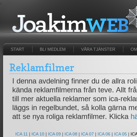
c
START
BLI MEDLEM
VÅRA TJÄNSTER
OM
Reklamfilmer
I denna avdelning finner du de allra ro
kända reklamfilmerna från teve. Allt fr
till mer aktuella reklamer som ica-rek
läggs in regelbundet, så kolla gärna 
att se nya roliga reklamfilmer. Klicka
h
ICA 11
|
ICA 10
|
ICA 09
|
ICA 08
|
ICA 07
|
ICA 06
|
ICA 05
|
ICA