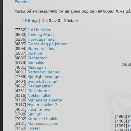
Blandat
Klicka på en reklamfilm för att spela upp den till höger. ICAs går
« Föreg.
| Del
2
av
2
| Nästa »
[7732]
Jul i butikken
[9683]
Tove og Maria
[5286]
Hverdags magi
[4895]
Første dag på jobben
[6994]
Starsearch final
[5537]
Walk off
[4886]
Starserach
[5174]
Matpakke
OBS! 
[4831]
Middagen
[4891]
Reddet av pappa
[7769]
Kjærlighetssangen
[8404]
Svensk 17. mai?
[4862]
Reklamefilm?
[4751]
Påskeharen
[8316]
Nøkkelhullet
[4738]
Månedens ansatte
[5117]
Hva er klokken?
[4651]
Julen er over
[5708]
Sint jul?
[4950]
P
[7992]
Karaoke i butikk
[4465]
P
[5161]
Matassosiasjoner
[7697]
I
[4759]
Kysset
[5245]
D