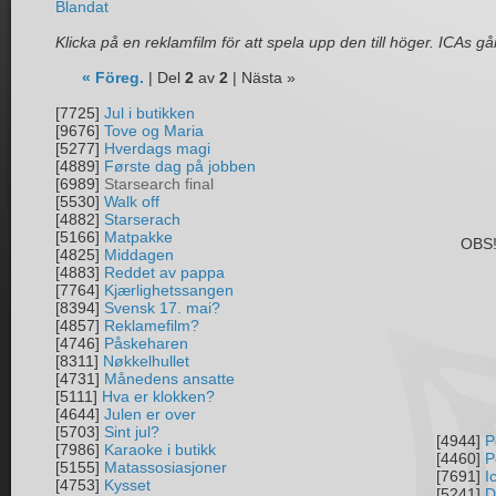
Blandat
Klicka på en reklamfilm för att spela upp den till höger. ICAs går
« Föreg.
| Del
2
av
2
| Nästa »
[7725]
Jul i butikken
[9676]
Tove og Maria
[5277]
Hverdags magi
[4889]
Første dag på jobben
[6989]
Starsearch final
[5530]
Walk off
[4882]
Starserach
[5166]
Matpakke
OBS! 
[4825]
Middagen
[4883]
Reddet av pappa
[7764]
Kjærlighetssangen
[8394]
Svensk 17. mai?
[4857]
Reklamefilm?
[4746]
Påskeharen
[8311]
Nøkkelhullet
[4731]
Månedens ansatte
[5111]
Hva er klokken?
[4644]
Julen er over
[5703]
Sint jul?
[4944]
P
[7986]
Karaoke i butikk
[4460]
P
[5155]
Matassosiasjoner
[7691]
I
[4753]
Kysset
[5241]
D