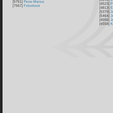
[5761]
Pene-Marius
[4523]
P
[7567]
Fotoshoot
[4813]
E
[5379]
J
[5464]
J
[4556]
J
[4558]
K