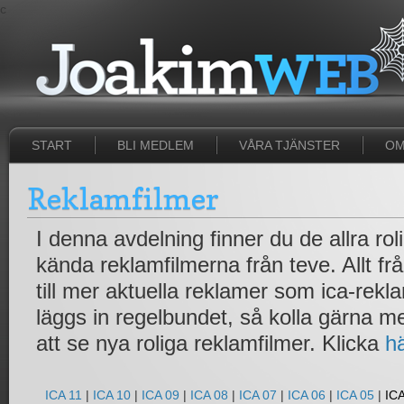
c
START
BLI MEDLEM
VÅRA TJÄNSTER
OM
Reklamfilmer
I denna avdelning finner du de allra ro
kända reklamfilmerna från teve. Allt fr
till mer aktuella reklamer som ica-rek
läggs in regelbundet, så kolla gärna 
att se nya roliga reklamfilmer. Klicka
h
ICA 11
|
ICA 10
|
ICA 09
|
ICA 08
|
ICA 07
|
ICA 06
|
ICA 05
|
ICA