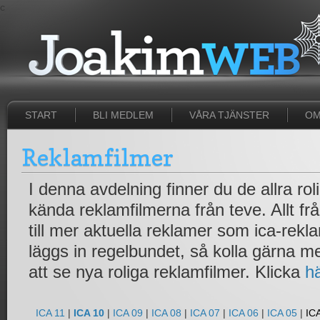
c
START
BLI MEDLEM
VÅRA TJÄNSTER
OM
Reklamfilmer
I denna avdelning finner du de allra ro
kända reklamfilmerna från teve. Allt fr
till mer aktuella reklamer som ica-rek
läggs in regelbundet, så kolla gärna 
att se nya roliga reklamfilmer. Klicka
h
ICA 11
|
ICA 10
|
ICA 09
|
ICA 08
|
ICA 07
|
ICA 06
|
ICA 05
|
IC