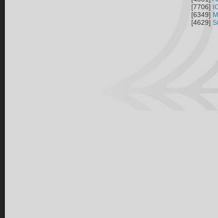
[7706]
I
[6349]
M
[4629]
S