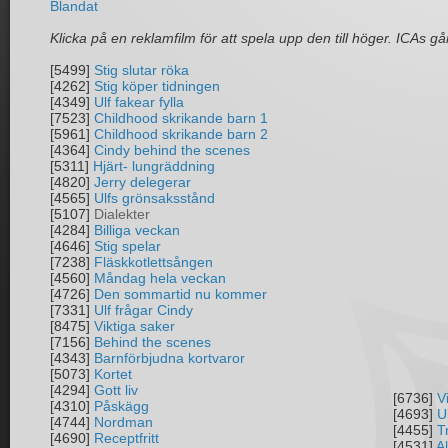
Blandat
Klicka på en reklamfilm för att spela upp den till höger. ICAs går
[5499]
Stig slutar röka
[4262]
Stig köper tidningen
[4349]
Ulf fakear fylla
[7523]
Childhood skrikande barn 1
[5961]
Childhood skrikande barn 2
[4364]
Cindy behind the scenes
[5311]
Hjärt- lungräddning
[4820]
Jerry delegerar
[4565]
Ulfs grönsaksstånd
[5107]
Dialekter
[4284]
Billiga veckan
[4646]
Stig spelar
[7238]
Fläskkotlettsången
[4560]
Måndag hela veckan
[4726]
Den sommartid nu kommer
[7331]
Ulf frågar Cindy
[8475]
Viktiga saker
[7156]
Behind the scenes
[4343]
Barnförbjudna kortvaror
[5073]
Kortet
[4294]
Gott liv
[6736]
V
[4310]
Påskägg
[4693]
U
[4744]
Nordman
[4455]
T
[4690]
Receptfritt
[4531]
A