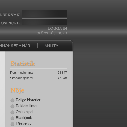
NNONSERA HÄR
ANLITA
Reg. medlemmar
24 847
Skapade tjänster
47 548
Roliga historier
Reklamfilmer
Onlinespel
Blackjack
Länkarkiv