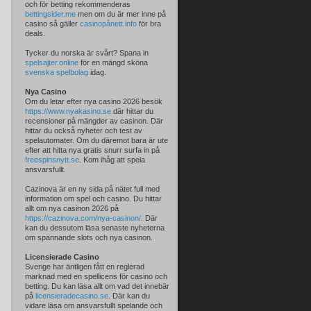
och för betting rekommenderas
bettingsider.me
men om du är mer inne på
casino så gäller
casinopånett.info
för bra
deals.
Tycker du norska är svårt? Spana in
spelsajter.online
för en mängd sköna
svenska spelbolag
idag.
Nya Casino
Om du letar efter nya casino 2026 besök
https://www.nyakasino.se
där hittar du
recensioner på mängder av casinon. Där
hittar du också nyheter och test av
spelautomater. Om du däremot bara är ute
efter att hitta nya gratis snurr surfa in på
freespinsnytt.se
. Kom ihåg att spela
ansvarsfullt.
Cazinova är en ny sida på nätet full med
information om spel och casino. Du hittar
allt om nya casinon 2026 på
https://cazinova.com/nya-casinon/
. Där
kan du dessutom läsa senaste nyheterna
om spännande slots och nya casinon.
Licensierade Casino
Sverige har äntligen fått en reglerad
marknad med en spellicens för casino och
betting. Du kan läsa allt om vad det innebär
på
licensieradecasino.se
. Där kan du
vidare läsa om ansvarsfullt spelande och