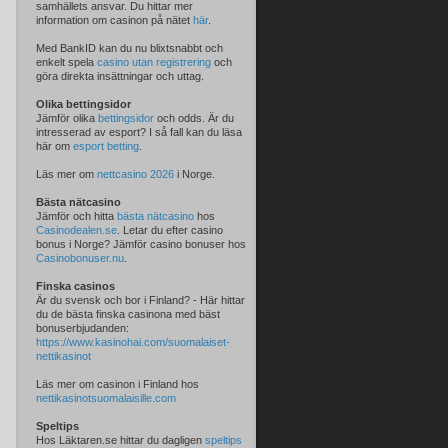
samhällets ansvar. Du hittar mer
information om casinon på nätet
här
.
Med BankID kan du nu blixtsnabbt och
enkelt spela
casino utan registrering
och
göra direkta insättningar och uttag.
Olika bettingsidor
Jämför olika
bettingsidor
och odds. Är du
intresserad av esport? I så fall kan du läsa
här om
esport betting
.
Läs mer om
nettcasino 2026
i Norge.
Bästa nätcasino
Jämför och hitta
bästa nätcasino
hos
Casinodealen.se
. Letar du efter casino
bonus i Norge? Jämför casino bonuser hos
Casinobonuser.nu
.
Finska casinos
Är du svensk och bor i Finland? - Här hittar
du de bästa finska casinona med bäst
bonuserbjudanden:
https://www.kasinohai.com/suomalaiset-
nettikasinot
Läs mer om casinon i Finland hos
nettikasinotsuomalaisille.com
Speltips
Hos Läktaren.se hittar du dagligen
speltips