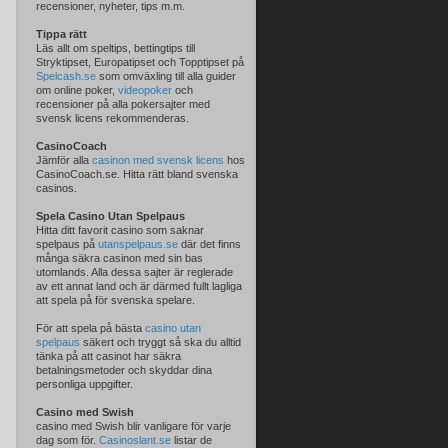
recensioner, nyheter, tips m.m.
Tippa rätt
Läs allt om speltips, bettingtips till
Stryktipset, Europatipset och Topptipset på
Spelcash.se
som omväxling till alla guider
om online poker,
videopoker
och
recensioner på alla pokersajter med
svensk licens rekommenderas.
CasinoCoach
Jämför alla
casinon med svensk licens
hos
CasinoCoach.se. Hitta rätt bland svenska
casinos.
Spela Casino Utan Spelpaus
Hitta ditt favorit casino som saknar
spelpaus på
utanspelpaus.se
där det finns
många säkra casinon med sin bas
utomlands. Alla dessa sajter är reglerade
av ett annat land och är därmed fullt lagliga
att spela på för svenska spelare.
För att spela på bästa
casino utan
spelpaus
säkert och tryggt så ska du alltid
tänka på att casinot har säkra
betalningsmetoder och skyddar dina
personliga uppgifter.
Casino med Swish
casino med Swish blir vanligare för varje
dag som för.
Casinoslant.se
listar de